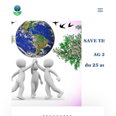
Save the date!
AG 2022 à
venir...
2022